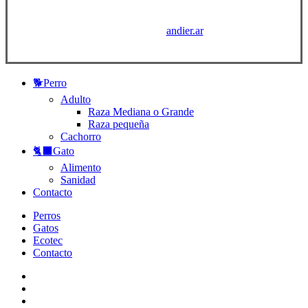
Diseñado por
andier.ar
Close
🐕
Perro
Menu
Adulto
Raza Mediana o Grande
Raza pequeña
Cachorro
🐈‍⬛
Gato
Alimento
Sanidad
Contacto
Perros
Gatos
Ecotec
Contacto
facebook
youtube
instagram