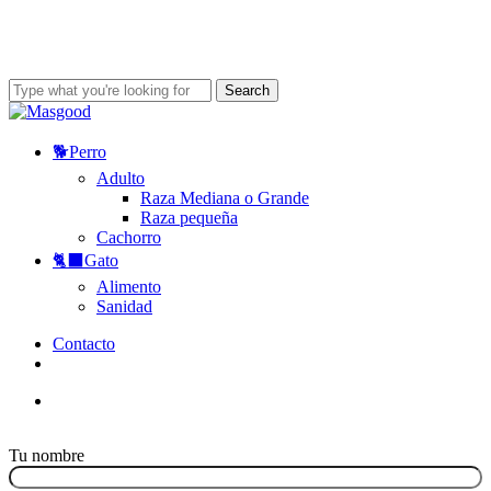
Skip
to
main
content
Search
Close
Search
Menu
🐕
Perro
Adulto
Raza Mediana o Grande
Raza pequeña
Cachorro
🐈‍⬛
Gato
Alimento
Sanidad
Contacto
Menu
facebook
youtube
instagram
tiktok
Tu nombre